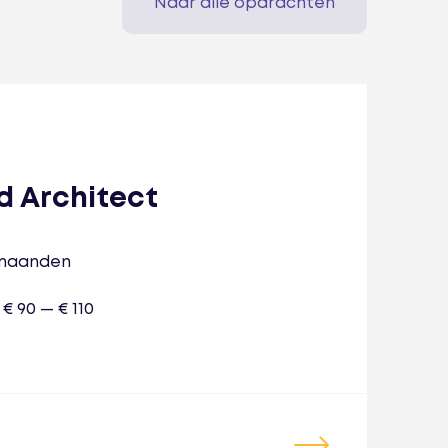
Naar alle opdrachten
d Architect
6 maanden
€ 90 — € 110