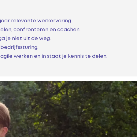
 jaar relevante werkervaring.
gelen, confronteren en coachen.
a je niet uit de weg.
bedrijfssturing.
agile werken en in staat je kennis te delen.