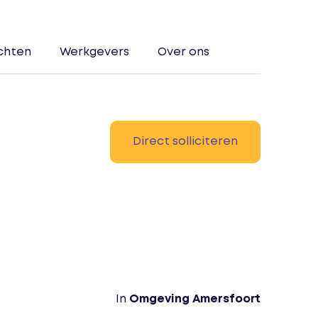
chten
Werkgevers
Over ons
Direct solliciteren
In
Omgeving Amersfoort