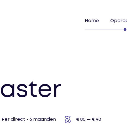
Home
Opdra
aster
Per direct - 6 maanden
€ 80 — € 90