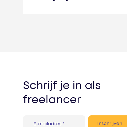
Schrijf je in als
freelancer
Call me back by fax
Inschrijven
E-mailadres *