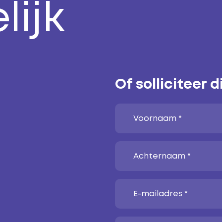
ijk
Of solliciteer d
Call me back by fax
Voornaam *
Achternaam *
E-mailadres *