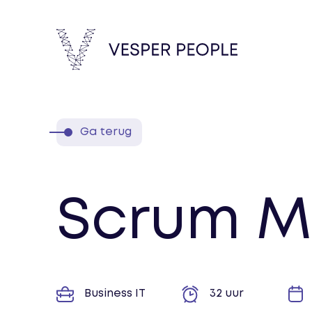
Ga terug
Scrum M
Business IT
32 uur